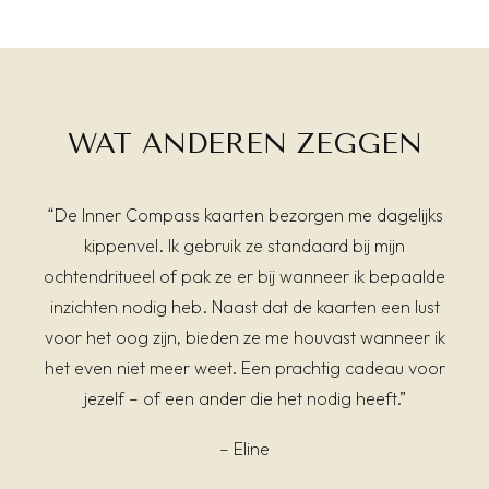
Deze
optie
kan
gekozen
worden
op
WAT ANDEREN ZEGGEN
de
productpagina
“De Inner Compass kaarten bezorgen me dagelijks
kippenvel. Ik gebruik ze standaard bij mijn
ochtendritueel of pak ze er bij wanneer ik bepaalde
inzichten nodig heb. Naast dat de kaarten een lust
voor het oog zijn, bieden ze me houvast wanneer ik
het even niet meer weet. Een prachtig cadeau voor
jezelf – of een ander die het nodig heeft.”
– Eline