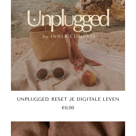
worden
op
de
productpagina
Dit
UNPLUGGED: RESET JE DIGITALE LEVEN
product
ONTDEK DIT DECK
heeft
€
0,00
meerdere
variaties.
Deze
optie