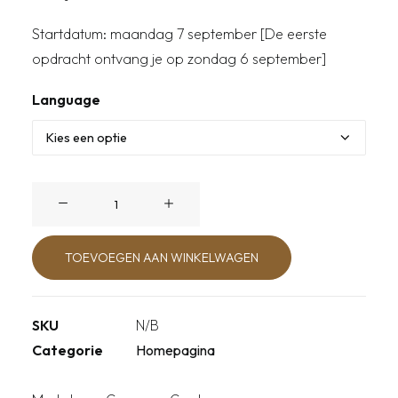
Startdatum: maandag 7 september [De eerste
opdracht ontvang je op zondag 6 september]
Language
Unplugged:
Reset
je
TOEVOEGEN AAN WINKELWAGEN
digitale
leven
aantal
SKU
N/B
Categorie
Homepagina